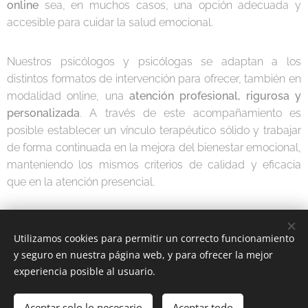
online
sea, en muchos casos, una opción adecuada y
accesible para cuidar la salud emocional.
Nuestros psicólogos y psicólogas se adaptan a los
distintos formatos de intervención para ofrecer, también en
modalidad online, una
atención profesional, rigurosa y
personalizada
. A través de este acompañamiento es
posible establecer un vínculo terapéutico sólido y trabajar
de forma continuada en la mejora del bienestar emocional,
manteniendo los mismos criterios de calidad y eficacia
que en la atención presencial.
Utilizamos cookies para permitir un correcto funcionamiento
y seguro en nuestra página web, y para ofrecer la mejor
experiencia posible al usuario.
Piscodinamic | Todos los derechos reservados 2020 |
psicodinamic@gmail.com
|
¿Hablamos?
Aceptar solo lo necesario
Aceptar todo