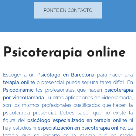
PONTE EN CONTACTO
Psicoterapia online
Escoger a un
Psicólogo en Barcelona
para hacer una
terapia onlin
e
o presencial puede ser una tarea difícil. En
Psicodinamic
los profesionales que hacen
psicoterapia
por videollamada
, u otras aplicaciones de videollamada,
son los mismos profesionales cualificados que hacen la
psicoterapia presencial. Debes saber que no existe la
figura del
psicólogo especializado en terapia online
ni
hay estudios ni
especialización en psicoterapia online
. La
terapia que se imparte es la misma que en modo