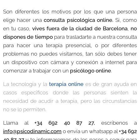
Son diferentes los motivos por los que una persona
elige hacer una
consulta psicológica
online.
Si, como
en tu caso,
vives fuera de la ciudad de Barcelona
,
no
dispones de tiempo
para trasladarte a nuestra consulta
para hacer una terapia presencial, o por diferentes
problemas no puedes visitarnos, tan sólo debes tener
un dispositivo con cámara y conexión a internet para
comenzar a trabajar con un
psicólogo online
.
La tecnología y la
terapia online
es de gran ayuda en
casos específicos donde las personas sienten la
necesidad de acudir a terapia, pero las circunstancias
no se lo permiten.
Llama al
+34 692 40 87 27,
escríbenos a
info@psicodinamic.com
o envía un whatsapp al
+34 692
40 87 27
y te informaremos de los pasos a seguir para