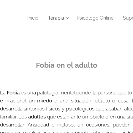
Inicio
Terapia
Psicólogo Online
Supe
Fobia en el adulto
La
Fobia
es una patología mental donde la persona que lo
e irracional un miedo a una situación, objeto o cosa
desarrolla síntomas físicos y psicológicos que acaban afect
familiar. Los
adultos
que están ante un objeto o en una sit
desarrollan Ansiedad e incluso, en ocasiones, puede
provocan parálisis física y pensamientos obsesivos. Las F