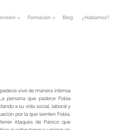
rvisión
Formación
Blog
¿Hablamos?
 padece vive de manera intensa
. La persona que padece Fobia
ando a su vida social, laboral y
uación por la que sienten Fobia,
n tener Ataques de Pánico que
obias pueden tener su origen en