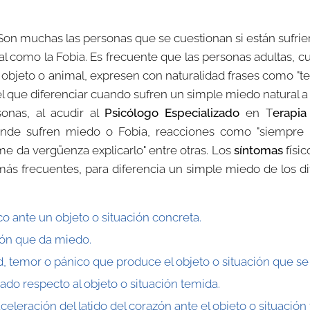
 Son muchas las personas que se cuestionan si están sufri
tal como la Fobia. Es frecuente que las personas adultas,
jeto o animal, expresen con naturalidad frases como "tengo 
 el que diferenciar cuando sufren un simple miedo natural a
onas, al acudir al
Psicólogo Especializado
en T
erapia
donde sufren miedo o Fobia, reacciones como
"siempre
"me da vergüenza explicarlo" entre otras. Los
síntomas
físic
 frecuentes, para diferencia un simple miedo de los di
o ante un objeto o situación concreta.
ción que da miedo.
d, temor o pánico que produce el objeto o situación que se
do respecto al objeto o situación temida.
eleración del latido del corazón ante el objeto o situación