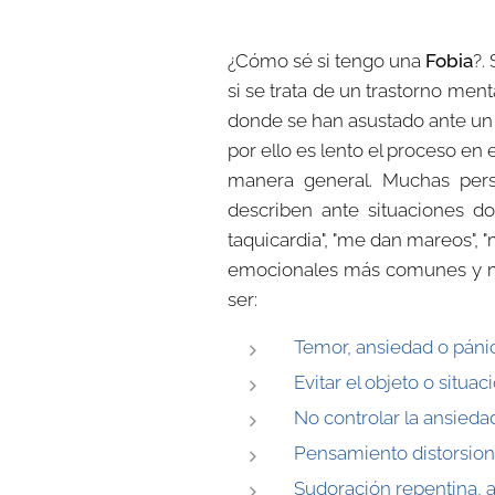
¿Cómo sé si tengo una
Fobia
?.
si se trata de un trastorno men
donde se han asustado ante un ob
por ello es lento el proceso en
manera general. Muchas pers
describen ante situaciones 
taquicardia", "me dan mareos", 
emocionales más comunes y más
ser:
Temor, ansiedad o pánic
Evitar el objeto o situa
No controlar la ansieda
Pensamiento distorsiona
Sudoración repentina, ac