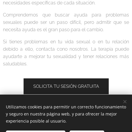
necesidades específicas de cada situación.
Comprendemos que buscar ayuda para problemas
sexuales puede ser un paso difícil, pero admitir que se
necesita ayuda es el gran paso para el cambio.
Si tienes problemas en tu vida sexual o en tu relación
debido a ello, contacta cono nosotros. La terapia puede
ayudarte a mejorar tu sexualidad y tener relaciones más
saludables.
SOLICITA TU SESIÓN GRATUITA
Utilizamos cookies para permitir un correcto funcionamiento
y seguro en nuestra página web, y para ofrecer la mejor
experiencia posible al usuario.
Piscodinamic | Todos los derechos reservados 2020 |
psicodinamic@gmail.com
|
¿Hablamos?