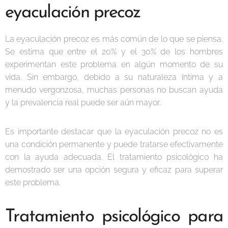
eyaculación precoz
La eyaculación precoz es más común de lo que se piensa.
Se estima que entre el 20% y el 30% de los hombres
experimentan este problema en algún momento de su
vida. Sin embargo, debido a su naturaleza íntima y a
menudo vergonzosa, muchas personas no buscan ayuda
y la prevalencia real puede ser aún mayor.
Es importante destacar que la eyaculación precoz no es
una condición permanente y puede tratarse efectivamente
con la ayuda adecuada. El tratamiento psicológico ha
demostrado ser una opción segura y eficaz para superar
este problema.
Tratamiento psicológico para